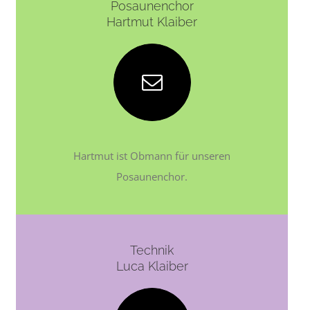
Posaunenchor
Hartmut Klaiber
Hartmut ist Obmann für unseren
Posaunenchor.
Technik
Luca Klaiber