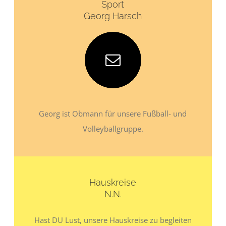
Sport
Georg Harsch
Georg ist Obmann für unsere Fußball- und
Volleyballgruppe.
Hauskreise
N.N.
Hast DU Lust, unsere Hauskreise zu begleiten