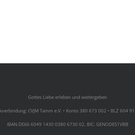
Gottes Liebe erleben und weitergeben
kverbindung: CVJM Tamm e.V. • Konto 380 673 002 • BLZ 604 91
IBAN DE66 6049 1430 0380 6730 02, BIC: GENODES1VBB