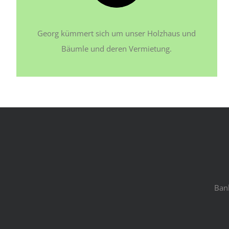
Georg kümmert sich um unser Holzhaus und
Bäumle und deren Vermietung.
Ban