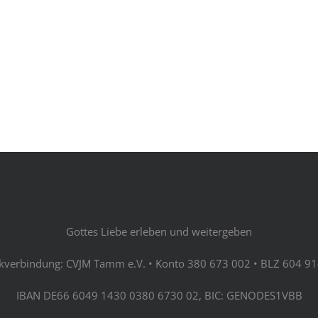
Gottes Liebe erleben und weitergeben
kverbindung: CVJM Tamm e.V. • Konto 380 673 002 • BLZ 604 91
IBAN DE66 6049 1430 0380 6730 02, BIC: GENODES1VBB