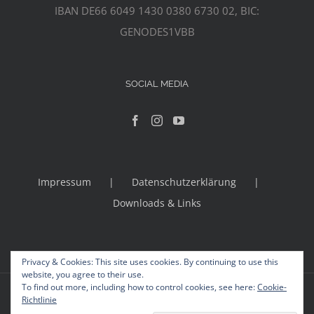
IBAN DE66 6049 1430 0380 6730 02, BIC:
GENODES1VBB
SOCIAL MEDIA
Impressum
Datenschutzerklärung
Downloads & Links
Privacy & Cookies: This site uses cookies. By continuing to use this
website, you agree to their use.
To find out more, including how to control cookies, see here:
Cookie-
© Copyright 2012 -
2026 | Avada Theme by
Theme Fusion
Richtlinie