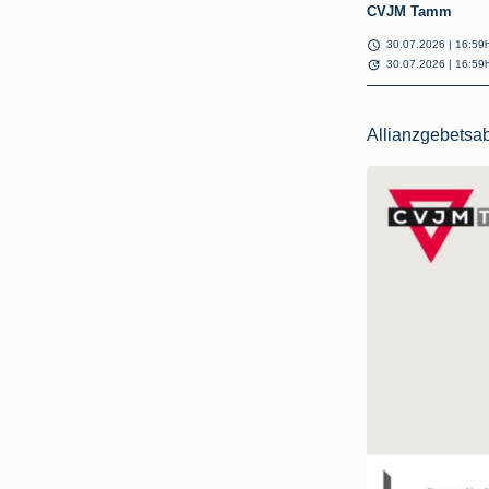
CVJM Tamm
schedule
30.07.2026 | 16:59
update
30.07.2026 | 16:59
Allianzgebetsa