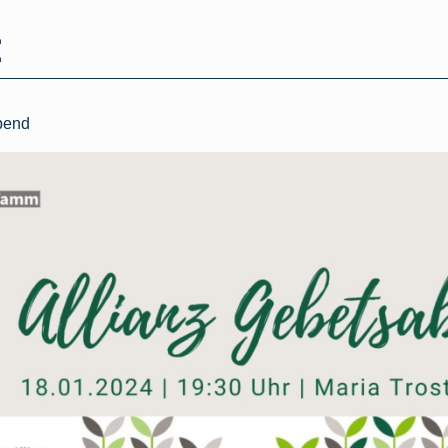
h
h
bend