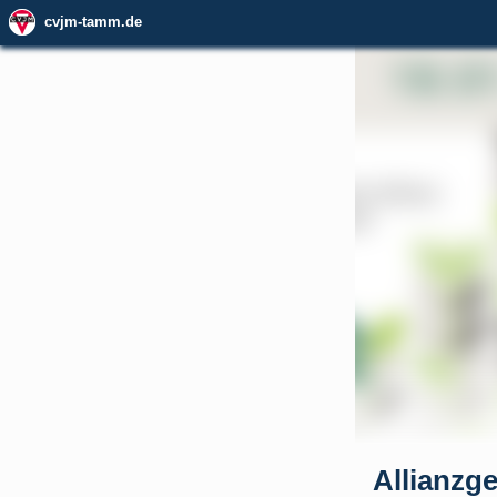
cvjm-tamm.de
Allianzg