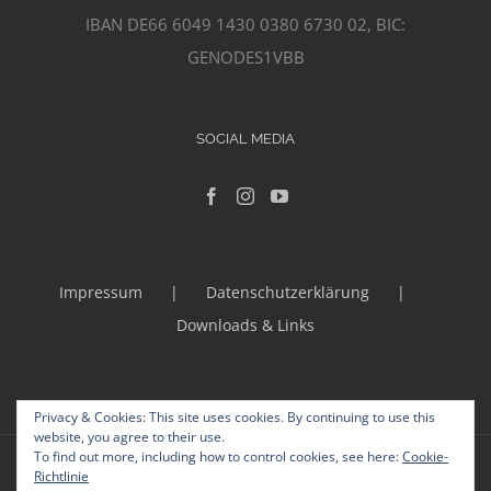
IBAN DE66 6049 1430 0380 6730 02, BIC:
GENODES1VBB
SOCIAL MEDIA
Impressum
Datenschutzerklärung
Downloads & Links
Privacy & Cookies: This site uses cookies. By continuing to use this
website, you agree to their use.
To find out more, including how to control cookies, see here:
Cookie-
© Copyright 2012 -
2026 | Avada Theme by
Theme Fusion
Richtlinie