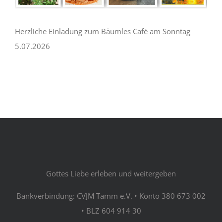
Herzliche Einladung zum Bäumles Café am Sonntag
5.07.2026
Gottes Liebe erleben und weitergeben
Bankverbindung: CVJM Tamm e.V. • Konto 380 673 002
• BLZ 604 914 30