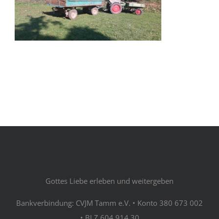
Gottes Liebe erleben und weitergeben
Bankverbindung: CVJM Tamm e.V. • Konto 380 673 002
• BLZ 604 914 30