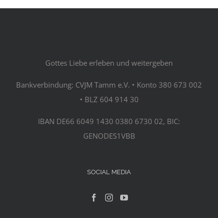
Gottes Liebe erleben und weitergeben
Bankverbindung: CVJM Tamm e.V. • Konto 380 673 002
• BLZ 604 914 30
IBAN DE66 6049 1430 0380 6730 02, BIC:
GENODES1VBB
SOCIAL MEDIA