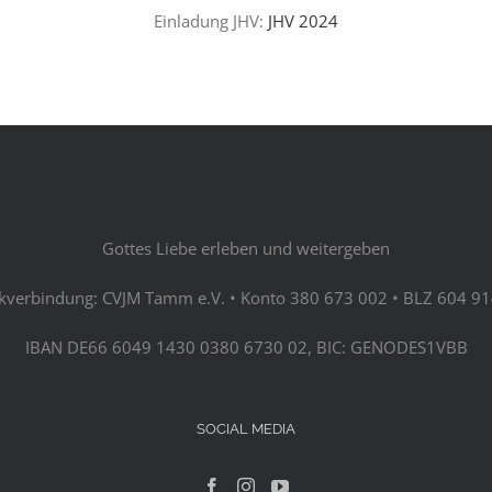
Einladung JHV:
JHV 2024
Gottes Liebe erleben und weitergeben
kverbindung: CVJM Tamm e.V. • Konto 380 673 002 • BLZ 604 91
IBAN DE66 6049 1430 0380 6730 02, BIC: GENODES1VBB
SOCIAL MEDIA