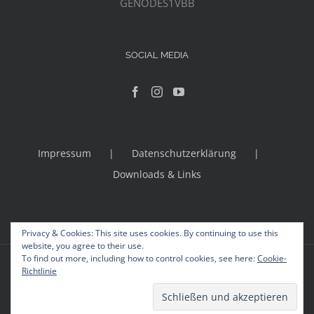
GENODES1VBB
SOCIAL MEDIA
Impressum
Datenschutzerklärung
Downloads & Links
Privacy & Cookies: This site uses cookies. By continuing to use this
website, you agree to their use.
To find out more, including how to control cookies, see here:
Cookie-
© Copyright 2012 -
2026 | Avada Theme by
Theme Fusion
Richtlinie
All Rights Reserved | Powered by
WordPress