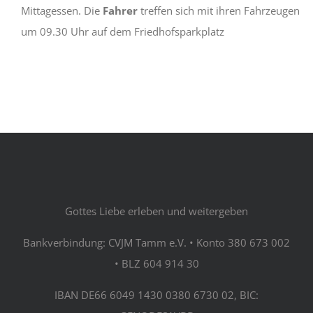
Mittagessen. Die
Fahrer
treffen sich mit ihren Fahrzeugen
um 09.30 Uhr auf dem Friedhofsparkplatz
Gottes Liebe erleben und weitergeben
Bankverbindung: CVJM Tamm e.V. • Konto 380 673 002
• BLZ 604 914 30
IBAN DE66 6049 1430 0380 6730 02, BIC: