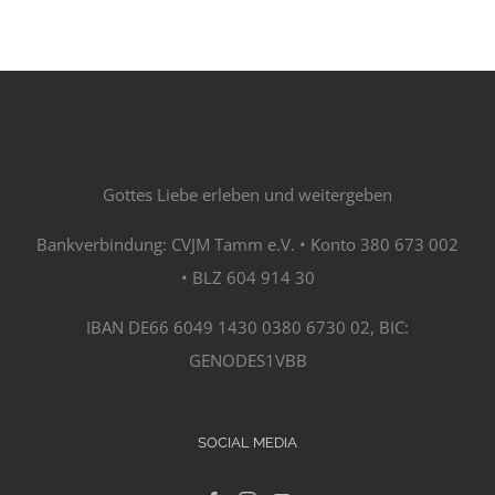
Gottes Liebe erleben und weitergeben
Bankverbindung: CVJM Tamm e.V. • Konto 380 673 002
• BLZ 604 914 30
IBAN DE66 6049 1430 0380 6730 02, BIC:
GENODES1VBB
SOCIAL MEDIA