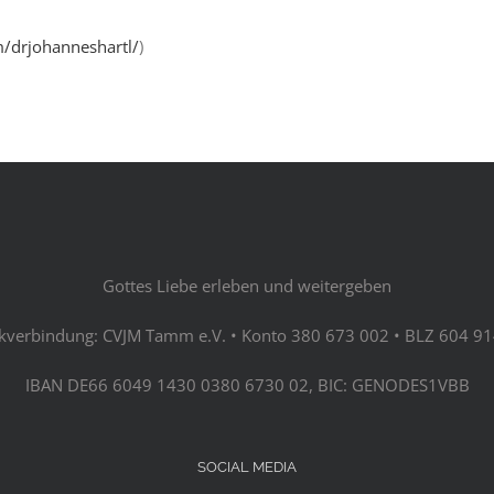
/drjohanneshartl/
)
Gottes Liebe erleben und weitergeben
kverbindung: CVJM Tamm e.V. • Konto 380 673 002 • BLZ 604 91
IBAN DE66 6049 1430 0380 6730 02, BIC: GENODES1VBB
SOCIAL MEDIA