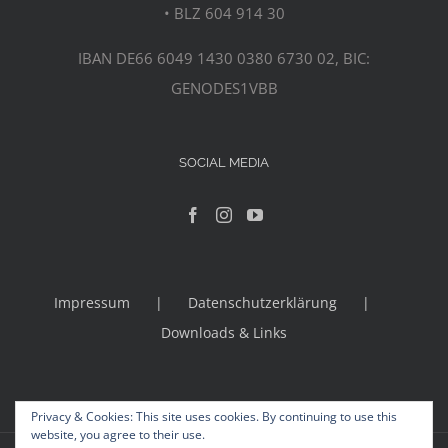
• BLZ 604 914 30
IBAN DE66 6049 1430 0380 6730 02, BIC:
GENODES1VBB
SOCIAL MEDIA
Impressum
Datenschutzerklärung
Downloads & Links
Privacy & Cookies: This site uses cookies. By continuing to use this
website, you agree to their use.